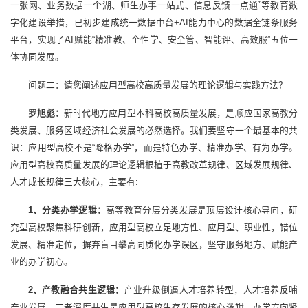
一张网、业务数据一个湖、师生办事一站式、信息反馈一点通”等教育数
字化建设举措，已初步建成统一数据中台+AI能力中心的数据全链条服务
平台，实现了AI赋能“精准教、个性学、安全管、智能评、高效服”五位一
体协同发展。
问题二：请您阐述应用型高校高质量发展的理论逻辑与实践方法？
罗旭彪：
新时代地方应用型本科高校高质量发展，是顺应国家高教分
类发展、服务区域经济社会发展的必然选择。我们要坚守一个最基本的共
识：应用型高校不是“降格办学”，而是特色办学、精准办学、有为办学。
应用型高校高质量发展的理论逻辑根植于高教改革规律、区域发展规律、
人才成长规律三大核心，主要有:
1、分类办学逻辑：
高等教育分层分类发展是顶层设计核心导向，研
究型高校聚焦科研创新，应用型高校立足地方性、应用型、职业性，错位
发展、精准定位，摒弃盲目攀高同质化办学误区，坚守服务地方、赋能产
业的办学初心。
2、产教融合共生逻辑：
产业升级倒逼人才培养转型，人才培养反哺
产业发展，二者深度共生是应用型高校生存发展的核心逻辑，办学方向紧