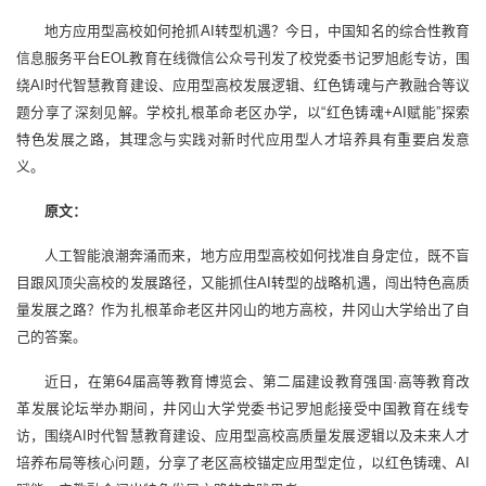
地方应用型高校如何抢抓AI转型机遇？今日，中国知名的综合性教育
信息服务平台EOL教育在线微信公众号刊发了校党委书记罗旭彪专访，围
绕AI时代智慧教育建设、应用型高校发展逻辑、红色铸魂与产教融合等议
题分享了深刻见解。学校扎根革命老区办学，以“红色铸魂+AI赋能”探索
特色发展之路，其理念与实践对新时代应用型人才培养具有重要启发意
义。
原文：
人工智能浪潮奔涌而来，地方应用型高校如何找准自身定位，既不盲
目跟风顶尖高校的发展路径，又能抓住AI转型的战略机遇，闯出特色高质
量发展之路？作为扎根革命老区井冈山的地方高校，井冈山大学给出了自
己的答案。
近日，在第64届高等教育博览会、第二届建设教育强国·高等教育改
革发展论坛举办期间，井冈山大学党委书记罗旭彪接受中国教育在线专
访，围绕AI时代智慧教育建设、应用型高校高质量发展逻辑以及未来人才
培养布局等核心问题，分享了老区高校锚定应用型定位，以红色铸魂、AI