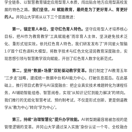
学全链条、以智慧教育锚定应用型育人本质，闯出贴合地方应用型高校发
展的特色之路。
我们坚信，AI 赋能教育，最终是为了更好育人、育更好
的人。
井冈山大学将从以下三个层面推进：
第一，锚定育人本位，坚守红色育人特色。
坚守应用型人才培养核心
目标，把AI作为教育教学“工具赋能者”而非育人主体，坚决避免技术泛
化、重形式轻实效。依托红色育人特色，我们研发发布了“井冈星火智脑
1.0”首个红色语料大模型，将数字技术与红色文化浸润教育深度融合，实
现思想引领与智慧教学双向赋能，开创了红色育人数字化新范式。
第二，坚持“数据+场景”双轮驱动教学变革。
我们制定了AI教育五年
“三步走”战略，建成统一数据中台和AI能力中心，打破信息孤岛。在此基
础上，推行项目式教学与AI深度融合：把企业真实技术难题转化为课程任
务，AI辅助智能组卷、智慧阅卷，实现“从知识记忆到能力解决”的转向。
我们推行的无纸化智慧考试、预约制考试，不仅是形式创新，更是倒逼教
学从“教为中心”转向“学为中心”。
第三，持续“治理智慧化”提升办学效能。
AI转型期最容易被忽视的是
管理逻辑的变革。井冈山大学通过深入实施“身份认证一个号、全校融合