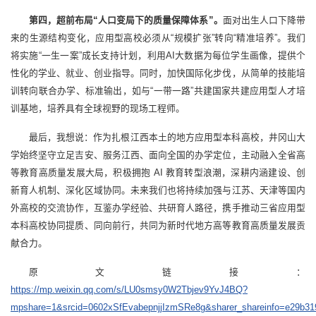
第四，超前布局“人口变局下的质量保障体系”。
面对出生人口下降带
来的生源结构变化，应用型高校必须从“规模扩张”转向“精准培养”。我们
将实施“一生一案”成长支持计划，利用AI大数据为每位学生画像，提供个
性化的学业、就业、创业指导。同时，加快国际化步伐，从简单的技能培
训转向联合办学、标准输出，如与“一带一路”共建国家共建应用型人才培
训基地，培养具有全球视野的现场工程师。
最后，我想说：作为扎根江西本土的地方应用型本科高校，井冈山大
学始终坚守立足吉安、服务江西、面向全国的办学定位，主动融入全省高
等教育高质量发展大局，积极拥抱 AI 教育转型浪潮，深耕内涵建设、创
新育人机制、深化区域协同。未来我们也将持续加强与江苏、天津等国内
外高校的交流协作，互鉴办学经验、共研育人路径，携手推动三省应用型
本科高校协同提质、同向前行，共同为新时代地方高等教育高质量发展贡
献合力。
原文链接：
https://mp.weixin.qq.com/s/LU0smsy0W2Tbjev9YvJ4BQ?
mpshare=1&srcid=0602xSfEvabepnjjIzmSRe8g&sharer_shareinfo=e29b319