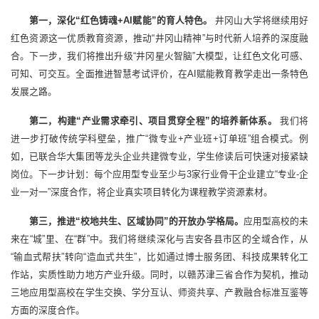
第一，深化“红色铸魂+AI赋能”的育人特色。
井冈山大学将继续用好
红色资源这一优质教育资源，推动“井冈山精神”与时代新人培养的深度融
合。下一步，我们将推出升级“井冈星火智脑”大模型，让红色文化可感、
可知、可交互。全面推进智慧考试评价，在AI赋能教育教学走出一条特色
发展之路。
第二，构建“产业需求牵引、项目贯穿全程”的培养新体系。
我们将
进一步打破传统学科壁垒，推广“微专业+产业班+订单班”组合模式。例
如，已联合华大集团等龙头企业共建微专业，学生修读后可快速对接紧缺
岗位。下一步计划：每个应用型专业至少与3家行业骨干企业建立“专业-企
业一对一”深度合作，将企业真实项目转化为课程教学资源素材。
第三，推进“校地共生、区域协同”的开放办学格局。
应用型高校的未
来在“城”里、在“群”中。我们将继续深化与吉安各县市区的全域合作，从
“输血式帮扶”转向“造血式共生”，比如通过博士服务团、科技成果转化工
作站，实质性助力地方产业升级。同时，以赣苏津三省合作为契机，推动
三地应用型高校在学生交换、学分互认、师资共享、产教融合标准互鉴等
方面的深度合作。