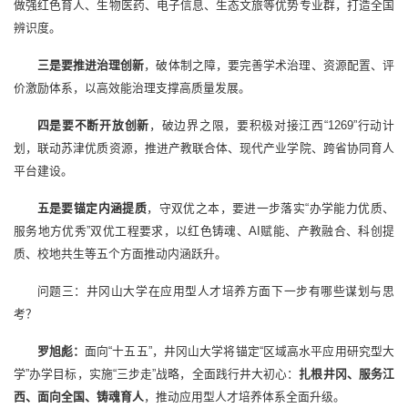
做强红色育人、生物医药、电子信息、生态文旅等优势专业群，打造全国
辨识度。
三是要推进治理创新
，破体制之障，要完善学术治理、资源配置、评
价激励体系，以高效能治理支撑高质量发展。
四是要不断开放创新
，破边界之限，要积极对接江西“1269”行动计
划，联动苏津优质资源，推进产教联合体、现代产业学院、跨省协同育人
平台建设。
五是要锚定内涵提质
，守双优之本，要进一步落实“办学能力优质、
服务地方优秀”双优工程要求，以红色铸魂、AI赋能、产教融合、科创提
质、校地共生等五个方面推动内涵跃升。
问题三：井冈山大学在应用型人才培养方面下一步有哪些谋划与思
考？
罗旭彪：
面向“十五五”，井冈山大学将锚定“区域高水平应用研究型大
学”办学目标，实施“三步走”战略，全面践行井大初心：
扎根井冈、服务江
西、面向全国、铸魂育人
，推动应用型人才培养体系全面升级。