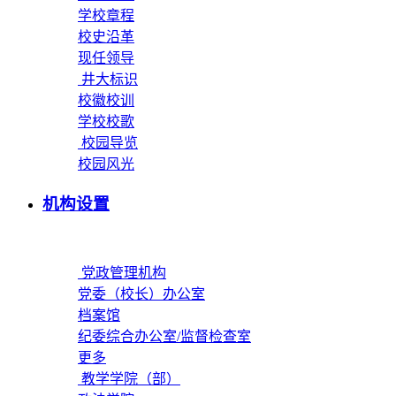
学校章程
校史沿革
现任领导
井大标识
校徽校训
学校校歌
校园导览
校园风光
机构设置
党政管理机构
党委（校长）办公室
档案馆
纪委综合办公室/监督检查室
更多
教学学院（部）