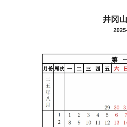
井冈
202