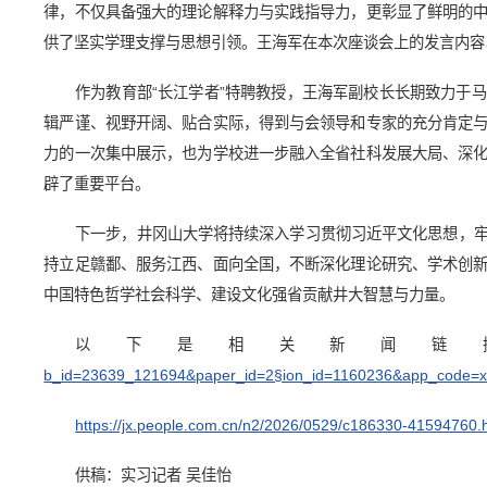
律，不仅具备强大的理论解释力与实践指导力，更彰显了鲜明的
供了坚实学理支撑与思想引领。王海军在本次座谈会上的发言内容以
作为教育部“长江学者”特聘教授，王海军副校长长期致力于
辑严谨、视野开阔、贴合实际，得到与会领导和专家的充分肯定
力的一次集中展示，也为学校进一步融入全省社科发展大局、深
辟了重要平台。
下一步，井冈山大学将持续深入学习贯彻习近平文化思想，
持立足赣鄱、服务江西、面向全国，不断深化理论研究、学术创
中国特色哲学社会科学、建设文化强省贡献井大智慧与力量。
以下是相关新闻链
b_id=23639_121694&paper_id=2§ion_id=1160236&app_code=xs
https://jx.people.com.cn/n2/2026/0529/c186330-41594760.
供稿：实习记者 吴佳怡