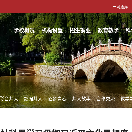
一网通办
学校概况
机构设置
招生就业
教育教学
科
影音井大
数据井大
逐梦青春
井大故事
合作交流
教学