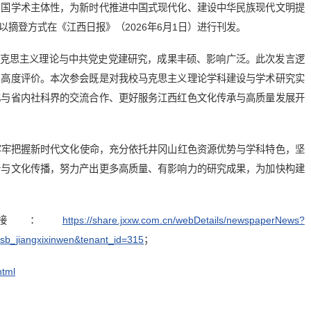
中国学术主体性，为新时代推进中国式现代化、建设中华民族现代文明提
摘登方式在《江西日报》（2026年6月1日）进行刊发。
马克思主义理论与中共党史党建研究，成果丰硕、影响广泛。此次发言逻
与高度评价。本次参会既是对我校马克思主义理论学科建设与学术研究实
化与省内社科界的交流合作、更好服务江西红色文化传承与高质量发展开
牢牢把握新时代文化使命，充分依托井冈山红色资源优势与学科特色，坚
新与文化传播，努力产出更多高质量、有影响力的研究成果，为加快构建
接：
https://share.jxxw.com.cn/webDetails/newspaperNews?
b_jiangxixinwen&tenant_id=315
；
html