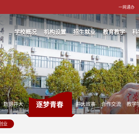
一网通办
学校概况
机构设置
招生就业
教育教学
科
逐梦青春
数据井大
井大故事
合作交流
教学
创业