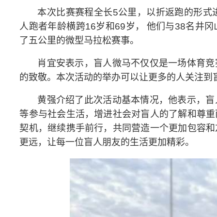
本次比赛赛程全长
5
公里，以折返跑的形式
人跑者年龄横跨
16
岁和
69
岁，
他们与
38
名井冈
了五公里的微型马拉松赛事。
肖宜安表示，盲人微马不仅仅是一场体育竞
的致敬。本次活动的举办可以让更多的人关注到
黄强介绍了此次活动基本情况，他表示，盲
等参与社会生活，增进社会对盲人的了解和尊重
契机，继续携手前行，共同营造一个更加包容和
更远，让每一位盲人朋友的生活更加精彩。