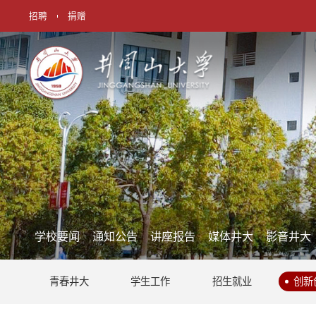
招聘
捐赠
学校要闻
通知公告
讲座报告
媒体井大
影音井大
青春井大
学生工作
招生就业
创新