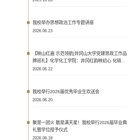
2025.10.28
我校举办思想政治工作专题讲座
2026.06.23
【映山红遍 示范领航|井冈山大学党建思政工作品
牌巡礼】化学化工学院：井冈红韵映初心 化链先
锋担使命
2026.06.22
我校举行2026届优秀毕业生欢送会
2026.06.20
聚是一团火 散是满天星！我校举行2026届毕业典
礼暨学位授予仪式
2026.06.18