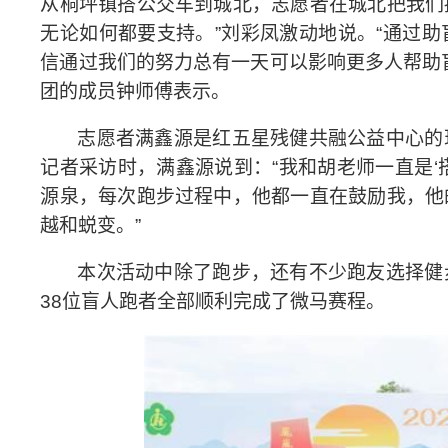
从桐坪镇搭公交车到城北，志愿者在城北把我们
无论如何都要支持。
”
刘彩凤激动地说。
“
通过助
信通过我们的努力总有一天可以影响更多人帮助
团的成员钟师傅表示。
志愿者满鑫源是红五星残健共融公益中心的
记者采访时，满鑫源说到：
“
我和胡老师一直是
‘
源泉，每次跑步过程中，他都一直在鼓励我，他
越和蜕变。
”
本次活动中除了跑步，还有不少跑友选择健
38
位盲人跑者全部顺利完成了微马赛程。