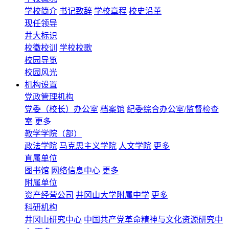
学校简介
书记致辞
学校章程
校史沿革
现任领导
井大标识
校徽校训
学校校歌
校园导览
校园风光
机构设置
党政管理机构
党委（校长）办公室
档案馆
纪委综合办公室/监督检查
室
更多
教学学院（部）
政法学院
马克思主义学院
人文学院
更多
直属单位
图书馆
网络信息中心
更多
附属单位
资产经营公司
井冈山大学附属中学
更多
科研机构
井冈山研究中心
中国共产党革命精神与文化资源研究中