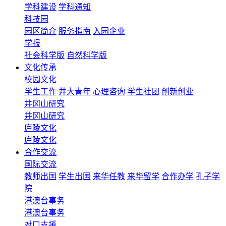
学科建设
学科通知
科技园
园区简介
服务指南
入园企业
学报
社会科学版
自然科学版
文化传承
校园文化
学生工作
井大青年
心理咨询
学生社团
创新创业
井冈山研究
井冈山研究
庐陵文化
庐陵文化
合作交流
国际交流
教师出国
学生出国
来华任教
来华留学
合作办学
孔子学
院
港澳台事务
港澳台事务
对口支援