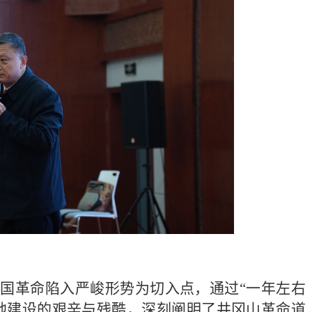
中国革命陷入严峻形势为切入点，通过
“一年左右
据地建设的艰辛与残酷，深刻阐明了井冈山革命道