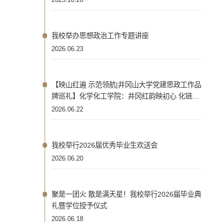
2025.10.28
我校举办思想政治工作专题讲座
2026.06.23
【映山红遍 示范领航|井冈山大学党建思政工作品
牌巡礼】化学化工学院：井冈红韵映初心 化链先
锋担使命
2026.06.22
我校举行2026届优秀毕业生欢送会
2026.06.20
聚是一团火 散是满天星！我校举行2026届毕业典
礼暨学位授予仪式
2026.06.18