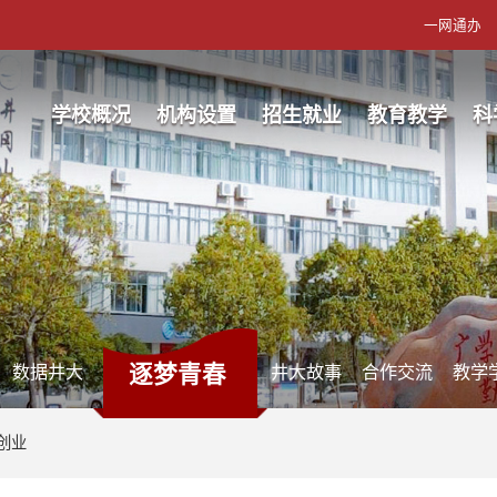
一网通办
学校概况
机构设置
招生就业
教育教学
科
逐梦青春
数据井大
井大故事
合作交流
教学
创业