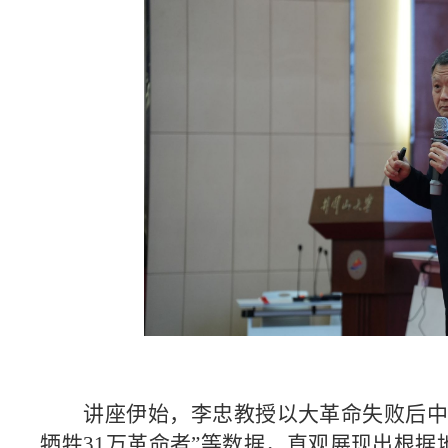
讲座伊始，李忠教授以大革命失败后
牺牲31万革命者”等数据，直观展现出根